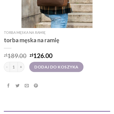
TORBA MĘSKA NA RAMIĘ
torba męska na ramię
189.00
126.00
zł
zł
ilość torba męska na ramię
DODAJ DO KOSZYKA