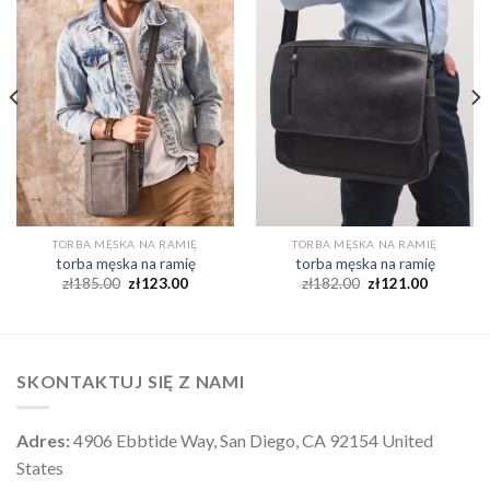
TORBA MĘSKA NA RAMIĘ
TORBA MĘSKA NA RAMIĘ
torba męska na ramię
torba męska na ramię
zł
185.00
zł
123.00
zł
182.00
zł
121.00
SKONTAKTUJ SIĘ Z NAMI
Adres:
4906 Ebbtide Way, San Diego, CA 92154 United
States