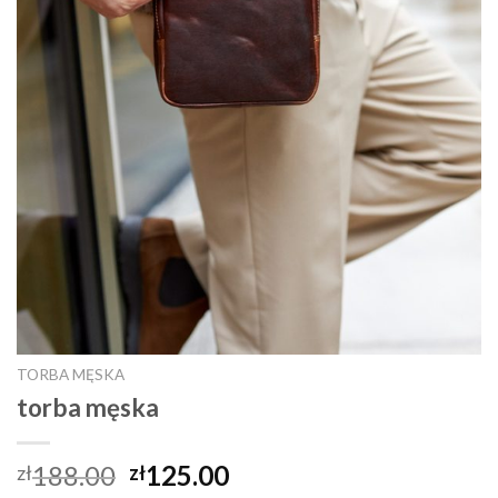
TORBA MĘSKA
torba męska
188.00
125.00
zł
zł