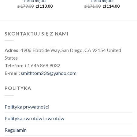
torba męska
torba męska
zł
170.00
zł
113.00
zł
171.00
zł
114.00
SKONTAKTUJ SIĘ Z NAMI
Adres:
4906 Ebbtide Way, San Diego, CA 92154 United
States
Telefon:
+1 646 868 9032
E-mail:
smithtom236@yahoo.com
POLITYKA
Polityka prywatności
Polityka zwrotów i zwrotów
Regulamin