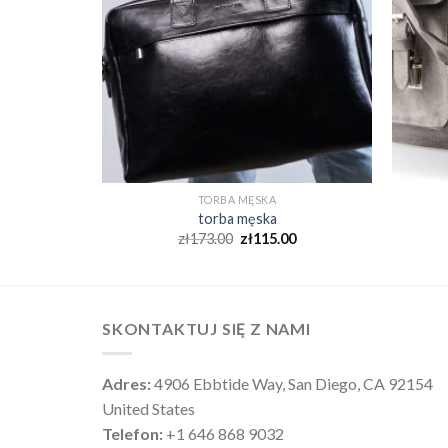
TORBA MĘSKA
torba męska
0
zł
173.00
zł
115.00
SKONTAKTUJ SIĘ Z NAMI
Adres:
4906 Ebbtide Way, San Diego, CA 92154
United States
Telefon:
+1 646 868 9032