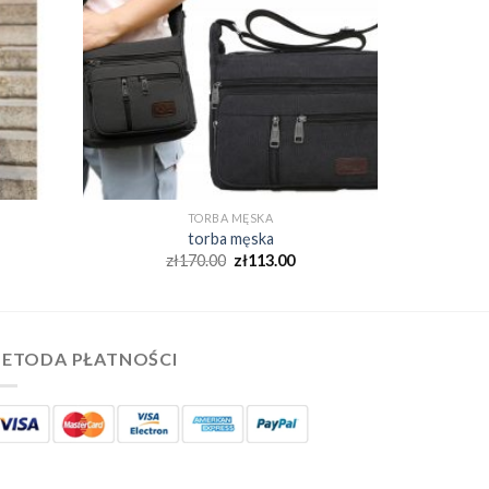
TORBA MĘSKA
torba męska
zł
170.00
zł
113.00
ETODA PŁATNOŚCI