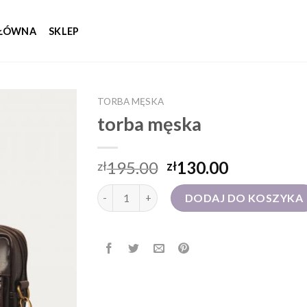
GŁÓWNA
SKLEP
TORBA MĘSKA
torba męska
195.00
130.00
zł
zł
ilość torba męska
DODAJ DO KOSZYKA