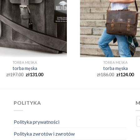
TORBA MĘSKA
TORBA MĘSKA
torba męska
torba męska
zł
197.00
zł
131.00
zł
186.00
zł
124.00
POLITYKA
M
Polityka prywatności
Polityka zwrotów i zwrotów