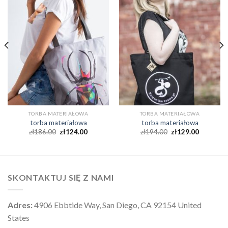
TORBA MATERIAŁOWA
TORBA MATERIAŁOWA
torba materiałowa
torba materiałowa
zł
186.00
zł
124.00
zł
194.00
zł
129.00
SKONTAKTUJ SIĘ Z NAMI
Adres:
4906 Ebbtide Way, San Diego, CA 92154 United
States