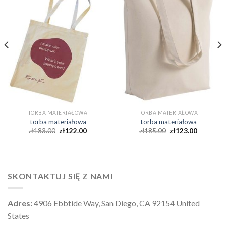
TORBA MATERIAŁOWA
TORBA MATERIAŁOWA
torba materiałowa
torba materiałowa
zł
183.00
zł
122.00
zł
185.00
zł
123.00
SKONTAKTUJ SIĘ Z NAMI
Adres:
4906 Ebbtide Way, San Diego, CA 92154 United
States