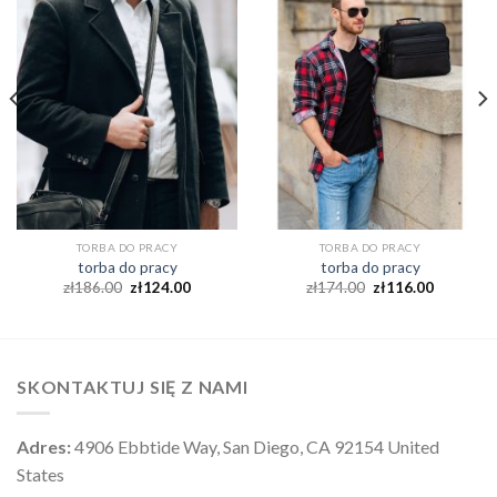
TORBA DO PRACY
TORBA DO PRACY
torba do pracy
torba do pracy
zł
186.00
zł
124.00
zł
174.00
zł
116.00
SKONTAKTUJ SIĘ Z NAMI
Adres:
4906 Ebbtide Way, San Diego, CA 92154 United
States