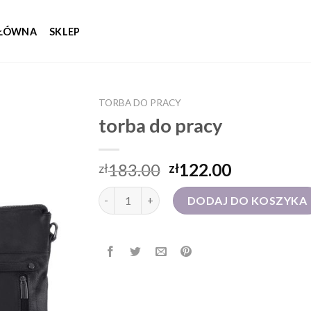
GŁÓWNA
SKLEP
TORBA DO PRACY
torba do pracy
183.00
122.00
zł
zł
ilość torba do pracy
DODAJ DO KOSZYKA