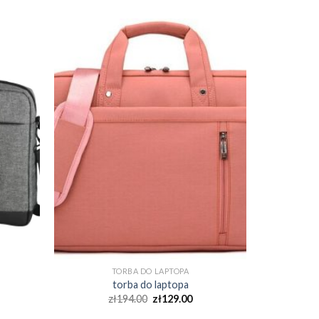
TORBA DO LAPTOPA
torba do laptopa
zł
194.00
zł
129.00