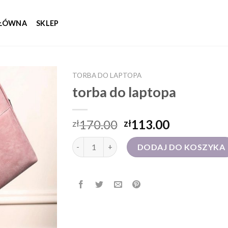
GŁÓWNA
SKLEP
TORBA DO LAPTOPA
torba do laptopa
170.00
113.00
zł
zł
ilość torba do laptopa
DODAJ DO KOSZYKA