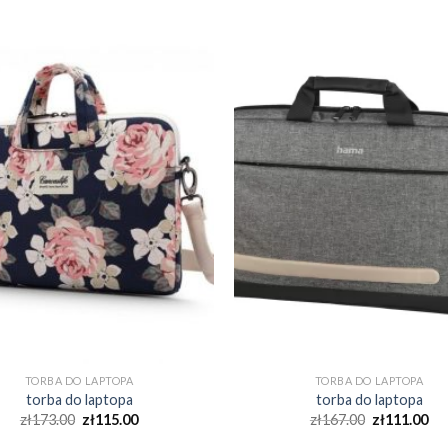
TORBA DO LAPTOPA
TORBA DO LAPTOPA
torba do laptopa
torba do laptopa
zł
173.00
zł
115.00
zł
167.00
zł
111.00