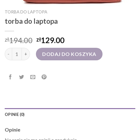
TORBA DO LAPTOPA
torba do laptopa
194.00
129.00
zł
zł
ilość torba do laptopa
DODAJ DO KOSZYKA
OPINIE (0)
Opinie
Na razie nie ma opinii o produkcie.