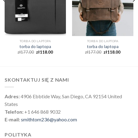
TORBA DO LAPTOPA
TORBA DO LAPTOPA
torba do laptopa
torba do laptopa
zł
177.00
zł
118.00
zł
177.00
zł
118.00
SKONTAKTUJ SIĘ Z NAMI
Adres:
4906 Ebbtide Way, San Diego, CA 92154 United
States
Telefon:
+1 646 868 9032
E-mail:
smithtom236@yahoo.com
POLITYKA