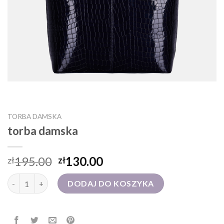
TORBA DAMSKA
torba damska
195.00
130.00
zł
zł
ilość torba damska
DODAJ DO KOSZYKA