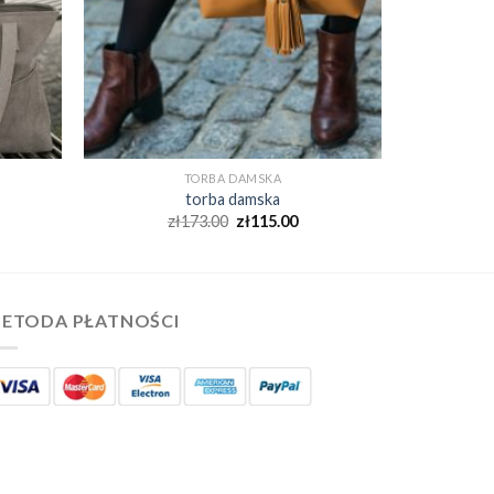
TORBA DAMSKA
torba damska
zł
173.00
zł
115.00
ETODA PŁATNOŚCI