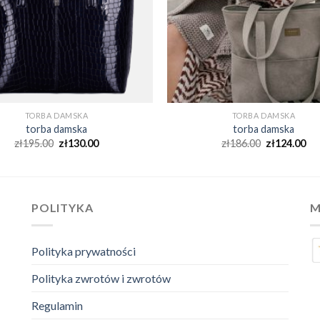
TORBA DAMSKA
TORBA DAMSKA
torba damska
torba damska
zł
195.00
zł
130.00
zł
186.00
zł
124.00
POLITYKA
M
Polityka prywatności
Polityka zwrotów i zwrotów
Regulamin