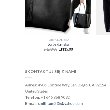
TORBA DAMSKA
torba damska
0
zł
173.00
zł
115.00
SKONTAKTUJ SIĘ Z NAMI
Adres:
4906 Ebbtide Way, San Diego, CA 92154
United States
Telefon:
+1 646 868 9032
E-mail:
smithtom236@yahoo.com