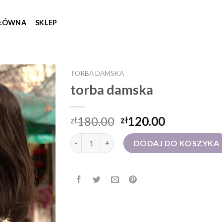
GŁÓWNA
SKLEP
TORBA DAMSKA
torba damska
180.00
120.00
zł
zł
ilość torba damska
DODAJ DO KOSZYKA