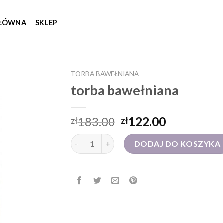
GŁÓWNA
SKLEP
TORBA BAWEŁNIANA
torba bawełniana
183.00
122.00
zł
zł
ilość torba bawełniana
DODAJ DO KOSZYKA