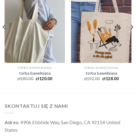
TORBA BAWEŁNIANA
TORBA BAWEŁNIANA
torba bawełniana
torba bawełniana
zł
180.00
zł
120.00
zł
192.00
zł
128.00
SKONTAKTUJ SIĘ Z NAMI
Adres:
4906 Ebbtide Way, San Diego, CA 92154 United
States