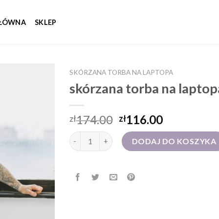
GŁÓWNA
SKLEP
SKÓRZANA TORBA NA LAPTOPA
skórzana torba na laptop
174.00
116.00
zł
zł
ilość skórzana torba na laptopa
DODAJ DO KOSZYKA