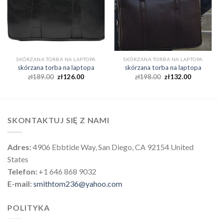
SKÓRZANA TORBA NA LAPTOPA
SKÓRZANA TORBA NA LAPTOPA
skórzana torba na laptopa
skórzana torba na laptopa
zł
189.00
zł
126.00
zł
198.00
zł
132.00
SKONTAKTUJ SIĘ Z NAMI
Adres:
4906 Ebbtide Way, San Diego, CA 92154 United
States
Telefon:
+1 646 868 9032
E-mail:
smithtom236@yahoo.com
POLITYKA