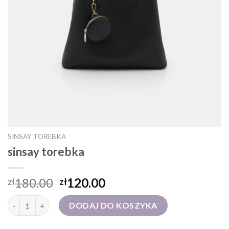
SINSAY TOREBKA
sinsay torebka
180.00
120.00
zł
zł
ilość sinsay torebka
DODAJ DO KOSZYKA