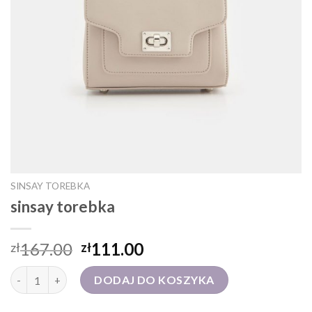
SINSAY TOREBKA
sinsay torebka
167.00
111.00
zł
zł
ilość sinsay torebka
DODAJ DO KOSZYKA