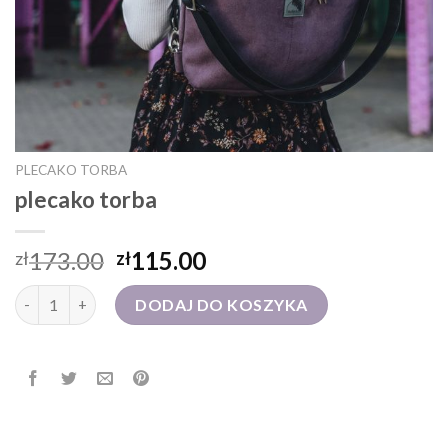
PLECAKO TORBA
plecako torba
173.00
115.00
zł
zł
ilość plecako torba
DODAJ DO KOSZYKA