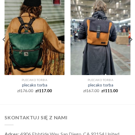
PLECAKO TORBA
PLECAKO TORBA
plecako torba
plecako torba
zł
176.00
zł
117.00
zł
167.00
zł
111.00
SKONTAKTUJ SIĘ Z NAMI
Adres:
4906 Ebbtide Way, San Diego, CA 92154 United