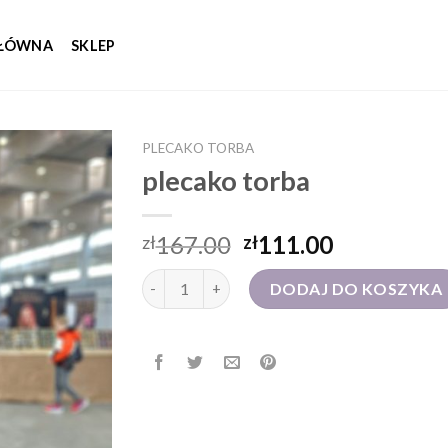
GŁÓWNA
SKLEP
PLECAKO TORBA
plecako torba
167.00
111.00
zł
zł
ilość plecako torba
DODAJ DO KOSZYKA