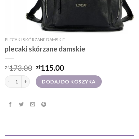
PLECAKI SKÓRZANE DAMSKIE
plecaki skórzane damskie
173.00
115.00
zł
zł
ilość plecaki skórzane damskie
DODAJ DO KOSZYKA