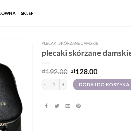
GŁÓWNA
SKLEP
PLECAKI SKÓRZANE DAMSKIE
plecaki skórzane damski
192.00
128.00
zł
zł
ilość plecaki skórzane damskie
DODAJ DO KOSZYKA