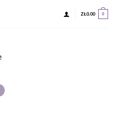
0
ZŁ
0.00
e