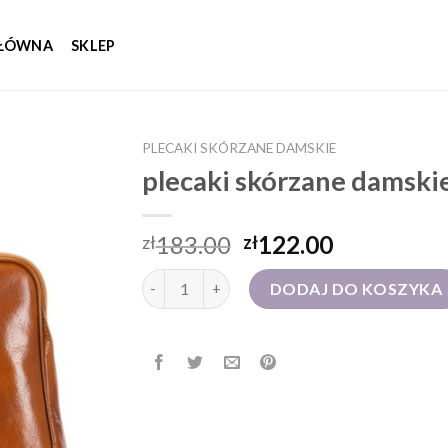
GŁÓWNA
SKLEP
PLECAKI SKÓRZANE DAMSKIE
plecaki skórzane damski
183.00
122.00
zł
zł
ilość plecaki skórzane damskie
DODAJ DO KOSZYKA