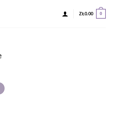
0
ZŁ
0.00
e