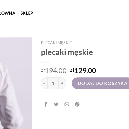
GŁÓWNA
SKLEP
PLECAKI MĘSKIE
plecaki męskie
194.00
129.00
zł
zł
ilość plecaki męskie
DODAJ DO KOSZYKA