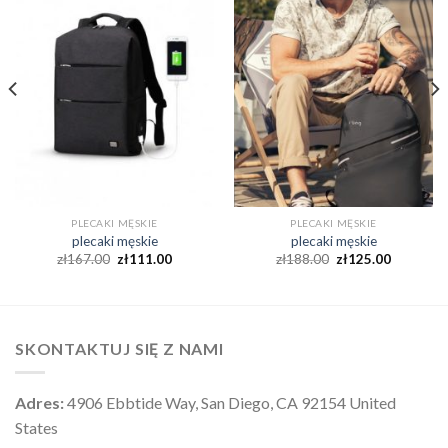
PLECAKI MĘSKIE
PLECAKI MĘSKIE
plecaki męskie
plecaki męskie
zł
167.00
zł
111.00
zł
188.00
zł
125.00
SKONTAKTUJ SIĘ Z NAMI
Adres:
4906 Ebbtide Way, San Diego, CA 92154 United
States