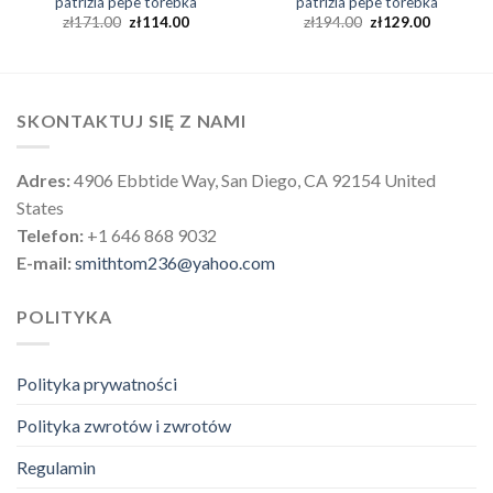
patrizia pepe torebka
patrizia pepe torebka
zł
171.00
zł
114.00
zł
194.00
zł
129.00
SKONTAKTUJ SIĘ Z NAMI
Adres:
4906 Ebbtide Way, San Diego, CA 92154 United
States
Telefon:
+1 646 868 9032
E-mail:
smithtom236@yahoo.com
POLITYKA
Polityka prywatności
Polityka zwrotów i zwrotów
Regulamin