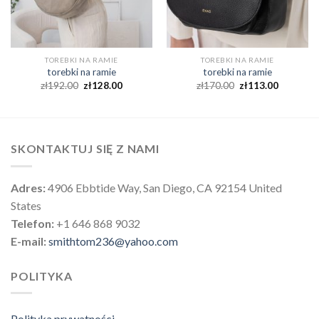
TOREBKI NA RAMIE
TOREBKI NA RAMIE
torebki na ramie
torebki na ramie
zł
192.00
zł
128.00
zł
170.00
zł
113.00
SKONTAKTUJ SIĘ Z NAMI
Adres:
4906 Ebbtide Way, San Diego, CA 92154 United
States
Telefon:
+1 646 868 9032
E-mail:
smithtom236@yahoo.com
POLITYKA
Polityka prywatności