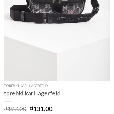
TOREBKI KARL LAGERFELD
torebki karl lagerfeld
197.00
131.00
zł
zł