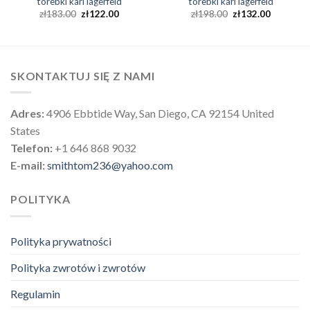
torebki karl lagerfeld
torebki karl lagerfeld
zł
183.00
zł
122.00
zł
198.00
zł
132.00
SKONTAKTUJ SIĘ Z NAMI
Adres:
4906 Ebbtide Way, San Diego, CA 92154 United
States
Telefon:
+1 646 868 9032
E-mail:
smithtom236@yahoo.com
POLITYKA
Polityka prywatności
Polityka zwrotów i zwrotów
Regulamin