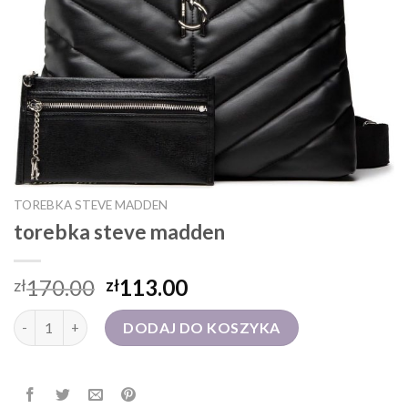
TOREBKA STEVE MADDEN
torebka steve madden
170.00
113.00
zł
zł
ilość torebka steve madden
DODAJ DO KOSZYKA