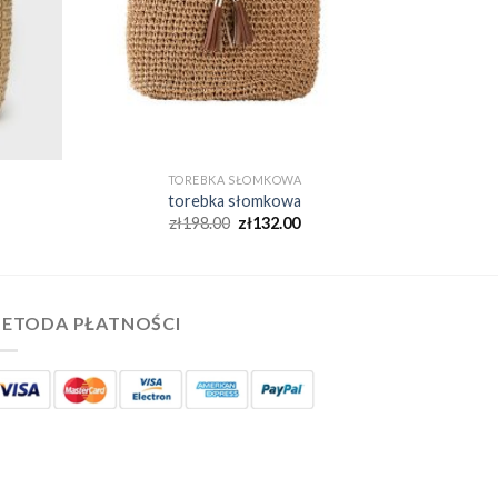
TOREBKA SŁOMKOWA
torebka słomkowa
zł
198.00
zł
132.00
ETODA PŁATNOŚCI