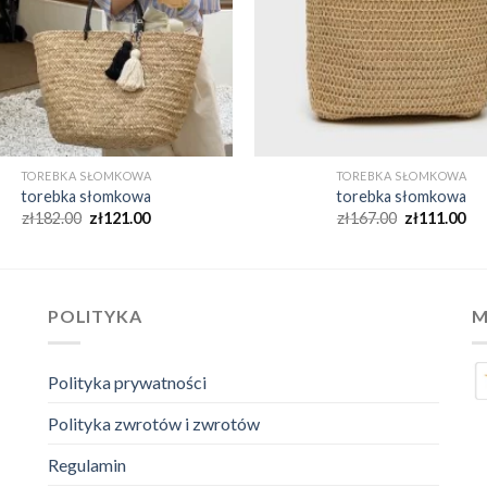
TOREBKA SŁOMKOWA
TOREBKA SŁOMKOWA
torebka słomkowa
torebka słomkowa
zł
182.00
zł
121.00
zł
167.00
zł
111.00
POLITYKA
M
Polityka prywatności
Polityka zwrotów i zwrotów
Regulamin