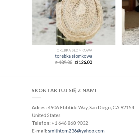
A
TOREBKA SŁOMKOWA
a
torebka słomkowa
0
zł
189.00
zł
126.00
SKONTAKTUJ SIĘ Z NAMI
Adres:
4906 Ebbtide Way, San Diego, CA 92154
United States
Telefon:
+1 646 868 9032
E-mail:
smithtom236@yahoo.com