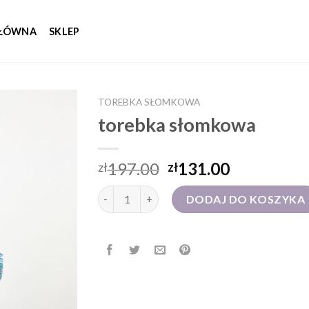
GŁÓWNA
SKLEP
TOREBKA SŁOMKOWA
torebka słomkowa
197.00
131.00
zł
zł
ilość torebka słomkowa
DODAJ DO KOSZYKA