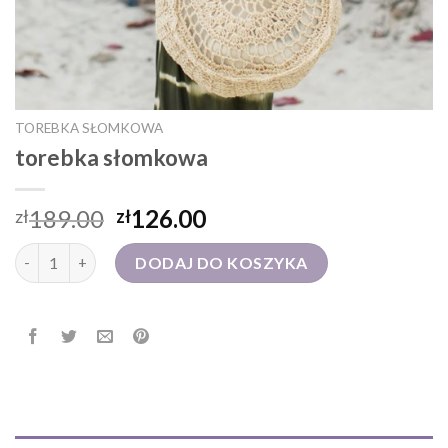
TOREBKA SŁOMKOWA
torebka słomkowa
189.00
126.00
zł
zł
ilość torebka słomkowa
DODAJ DO KOSZYKA