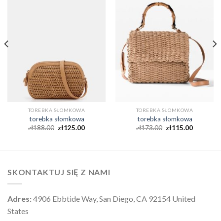
TOREBKA SŁOMKOWA
TOREBKA SŁOMKOWA
torebka słomkowa
torebka słomkowa
zł
188.00
zł
125.00
zł
173.00
zł
115.00
SKONTAKTUJ SIĘ Z NAMI
Adres:
4906 Ebbtide Way, San Diego, CA 92154 United
States