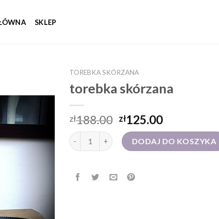
GŁÓWNA
SKLEP
TOREBKA SKÓRZANA
torebka skórzana
188.00
125.00
zł
zł
ilość torebka skórzana
DODAJ DO KOSZYKA