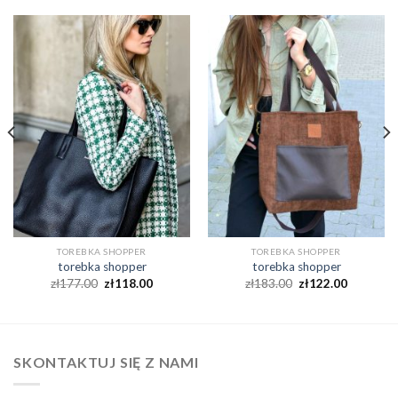
TOREBKA SHOPPER
TOREBKA SHOPPER
torebka shopper
torebka shopper
zł
177.00
zł
118.00
zł
183.00
zł
122.00
SKONTAKTUJ SIĘ Z NAMI