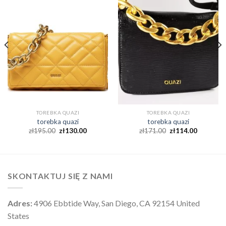
TOREBKA QUAZI
TOREBKA QUAZI
torebka quazi
torebka quazi
zł
195.00
zł
130.00
zł
171.00
zł
114.00
SKONTAKTUJ SIĘ Z NAMI
Adres:
4906 Ebbtide Way, San Diego, CA 92154 United
States