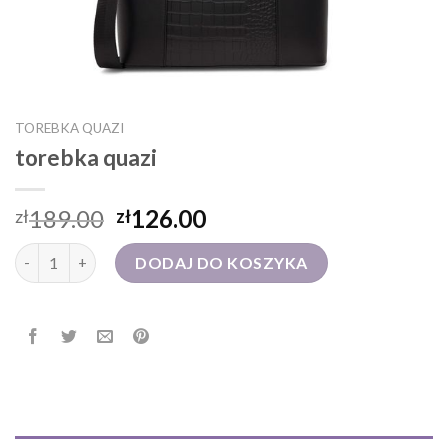
TOREBKA QUAZI
torebka quazi
189.00
126.00
zł
zł
ilość torebka quazi
DODAJ DO KOSZYKA