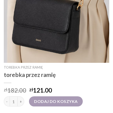
TOREBKA PRZEZ RAMIĘ
torebka przez ramię
182.00
121.00
zł
zł
ilość torebka przez ramię
DODAJ DO KOSZYKA