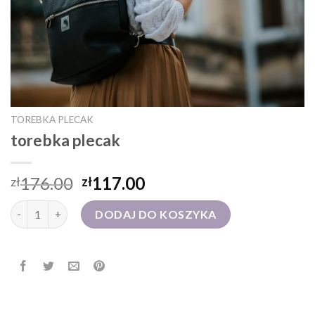
TOREBKA PLECAK
torebka plecak
176.00
117.00
zł
zł
ilość torebka plecak
DODAJ DO KOSZYKA