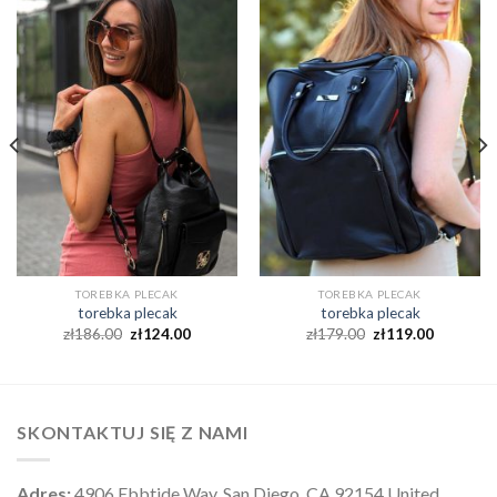
TOREBKA PLECAK
TOREBKA PLECAK
torebka plecak
torebka plecak
zł
186.00
zł
124.00
zł
179.00
zł
119.00
SKONTAKTUJ SIĘ Z NAMI
Adres:
4906 Ebbtide Way, San Diego, CA 92154 United