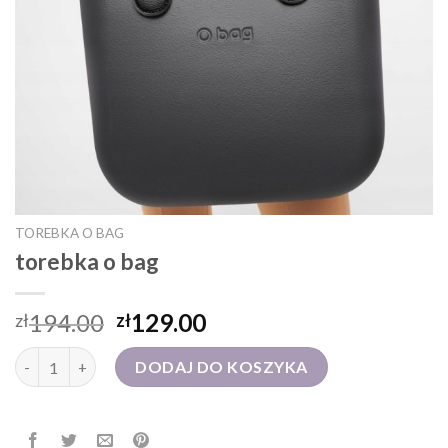
TOREBKA O BAG
torebka o bag
194.00
129.00
zł
zł
ilość torebka o bag
DODAJ DO KOSZYKA