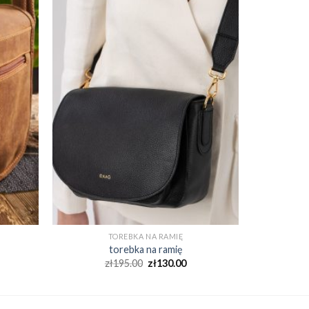
TOREBKA NA RAMIĘ
torebka na ramię
zł
195.00
zł
130.00