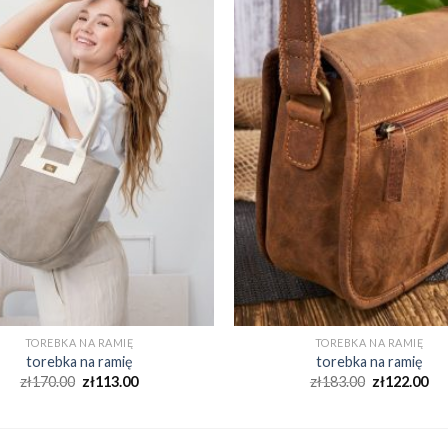
TOREBKA NA RAMIĘ
TOREBKA NA RAMIĘ
torebka na ramię
torebka na ramię
zł
170.00
zł
113.00
zł
183.00
zł
122.00