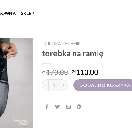
GŁÓWNA
SKLEP
TOREBKA NA RAMIĘ
torebka na ramię
170.00
113.00
zł
zł
ilość torebka na ramię
DODAJ DO KOSZYKA