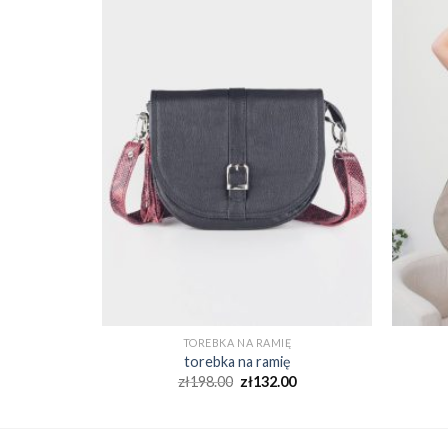
Ę
TOREBKA NA RAMIĘ
ę
torebka na ramię
0
zł
198.00
zł
132.00