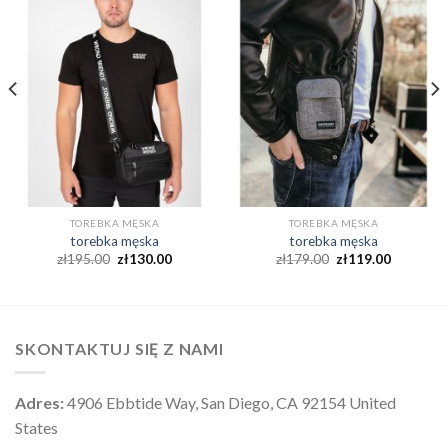
TOREBKA MĘSKA
TOREBKA MĘSKA
torebka męska
torebka męska
zł
195.00
zł
130.00
zł
179.00
zł
119.00
SKONTAKTUJ SIĘ Z NAMI
Adres:
4906 Ebbtide Way, San Diego, CA 92154 United
States