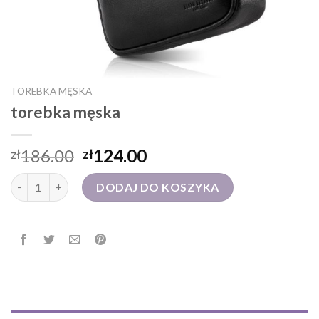
TOREBKA MĘSKA
torebka męska
186.00
124.00
zł
zł
ilość torebka męska
DODAJ DO KOSZYKA