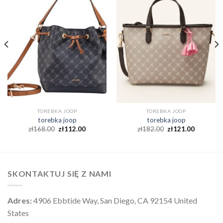
TOREBKA JOOP
TOREBKA JOOP
torebka joop
torebka joop
zł
168.00
zł
112.00
zł
182.00
zł
121.00
SKONTAKTUJ SIĘ Z NAMI
Adres:
4906 Ebbtide Way, San Diego, CA 92154 United
States