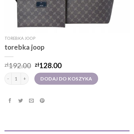
TOREBKA JOOP
torebka joop
192.00
128.00
zł
zł
ilość torebka joop
DODAJ DO KOSZYKA