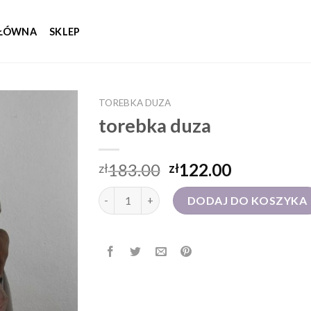
GŁÓWNA
SKLEP
TOREBKA DUZA
torebka duza
183.00
122.00
zł
zł
ilość torebka duza
DODAJ DO KOSZYKA