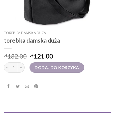
TOREBKA DAMSKA DUŻA
torebka damska duża
182.00
121.00
zł
zł
ilość torebka damska duża
DODAJ DO KOSZYKA