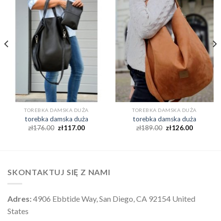
TOREBKA DAMSKA DUŻA
TOREBKA DAMSKA DUŻA
torebka damska duża
torebka damska duża
zł
176.00
zł
117.00
zł
189.00
zł
126.00
SKONTAKTUJ SIĘ Z NAMI
Adres:
4906 Ebbtide Way, San Diego, CA 92154 United
States