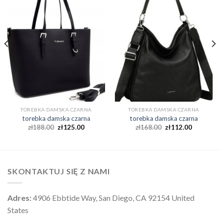
TOREBKA DAMSKA CZARNA
TOREBKA DAMSKA CZARNA
torebka damska czarna
torebka damska czarna
zł
188.00
zł
125.00
zł
168.00
zł
112.00
SKONTAKTUJ SIĘ Z NAMI
Adres:
4906 Ebbtide Way, San Diego, CA 92154 United
States