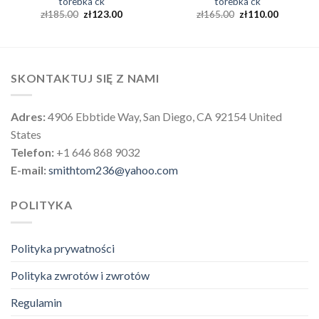
torebka ck
torebka ck
zł
185.00
zł
123.00
zł
165.00
zł
110.00
SKONTAKTUJ SIĘ Z NAMI
Adres:
4906 Ebbtide Way, San Diego, CA 92154 United
States
Telefon:
+1 646 868 9032
E-mail:
smithtom236@yahoo.com
POLITYKA
Polityka prywatności
Polityka zwrotów i zwrotów
Regulamin