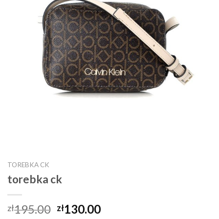
TOREBKA CK
torebka ck
195.00
130.00
zł
zł