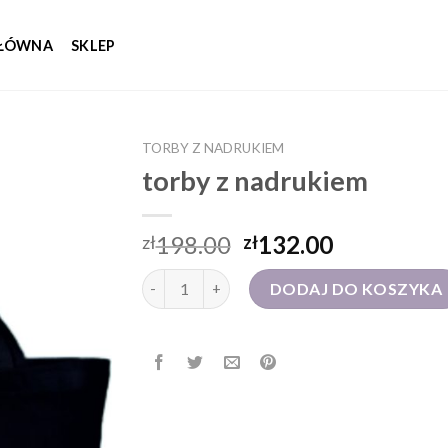
GŁÓWNA
SKLEP
TORBY Z NADRUKIEM
torby z nadrukiem
198.00
132.00
zł
zł
ilość torby z nadrukiem
DODAJ DO KOSZYKA