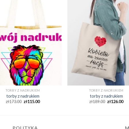
TORBY Z NADRUKIEM
TORBY Z NADRUKIEM
torby z nadrukiem
torby z nadrukiem
zł
173.00
zł
115.00
zł
189.00
zł
126.00
POLITYKA
M