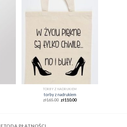
TORBY Z NADRUKIEM
torby z nadrukiem
zł
165.00
zł
110.00
ETODA PŁATNOŚCI