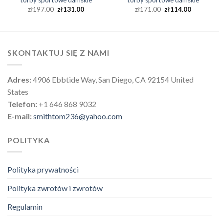
torby sportowe damskie
torby sportowe damskie
zł
197.00
zł
131.00
zł
171.00
zł
114.00
SKONTAKTUJ SIĘ Z NAMI
Adres:
4906 Ebbtide Way, San Diego, CA 92154 United
States
Telefon:
+1 646 868 9032
E-mail:
smithtom236@yahoo.com
POLITYKA
Polityka prywatności
Polityka zwrotów i zwrotów
Regulamin