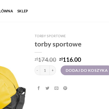
GŁÓWNA
SKLEP
TORBY SPORTOWE
torby sportowe
174.00
116.00
zł
zł
ilość torby sportowe
DODAJ DO KOSZYKA