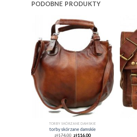
PODOBNE PRODUKTY
SKIE
TORBY SKÓRZANE DAMSKIE
skie
torby skórzane damskie
0
zł
174.00
zł
116.00