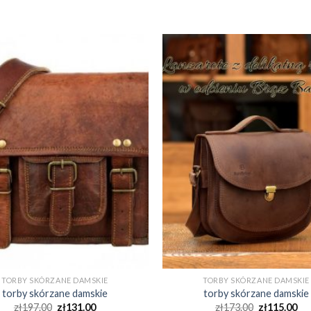
TORBY SKÓRZANE DAMSKIE
TORBY SKÓRZANE DAMSKIE
torby skórzane damskie
torby skórzane damskie
zł
197.00
zł
131.00
zł
173.00
zł
115.00