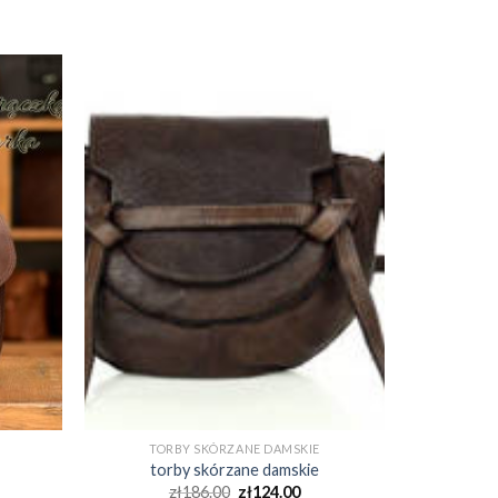
TORBY SKÓRZANE DAMSKIE
torby skórzane damskie
zł
186.00
zł
124.00