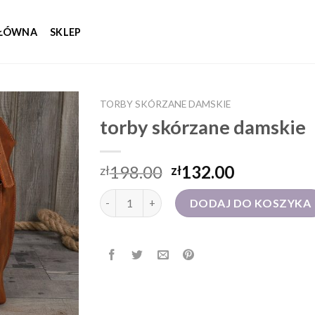
GŁÓWNA
SKLEP
TORBY SKÓRZANE DAMSKIE
torby skórzane damskie
198.00
132.00
zł
zł
ilość torby skórzane damskie
DODAJ DO KOSZYKA