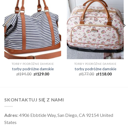
TORBY PODRÓŻNE DAMSKIE
TORBY PODRÓŻNE DAMSKIE
torby podróżne damskie
torby podróżne damskie
zł
194.00
zł
129.00
zł
177.00
zł
118.00
SKONTAKTUJ SIĘ Z NAMI
Adres:
4906 Ebbtide Way, San Diego, CA 92154 United
States