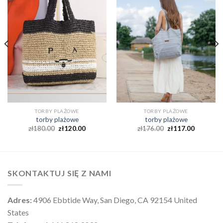
TORBY PLAŻOWE
TORBY PLAŻOWE
torby plażowe
torby plażowe
zł
180.00
zł
120.00
zł
176.00
zł
117.00
SKONTAKTUJ SIĘ Z NAMI
Adres:
4906 Ebbtide Way, San Diego, CA 92154 United
States