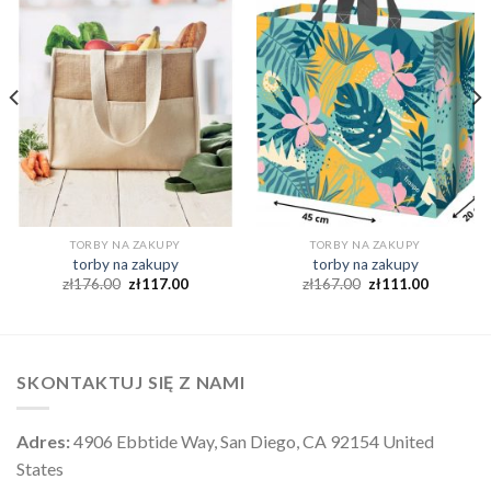
TORBY NA ZAKUPY
TORBY NA ZAKUPY
torby na zakupy
torby na zakupy
zł
176.00
zł
117.00
zł
167.00
zł
111.00
SKONTAKTUJ SIĘ Z NAMI
Adres:
4906 Ebbtide Way, San Diego, CA 92154 United
States